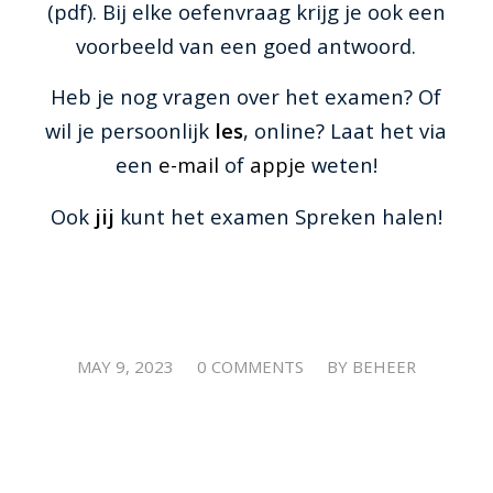
(pdf). Bij elke oefenvraag krijg je ook een
voorbeeld van een goed antwoord.
Heb je nog vragen over het examen? Of
wil je persoonlijk
les
, online? Laat het via
een
e-mail
of
appje
weten!
Ook
jij
kunt het examen Spreken halen!
/
/
MAY 9, 2023
0 COMMENTS
BY
BEHEER