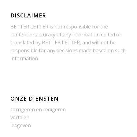
DISCLAIMER
BETTER LETTER is not responsible for the
content or accuracy of any information edited or
translated by BETTER LETTER, and will not be
responsible for any decisions made based on such
information.
ONZE DIENSTEN
corrigeren en redigeren
vertalen
lesgeven