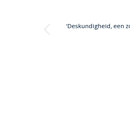
ious
‘Deskundigheid, een z